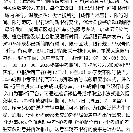
外。(一)上述限行车辆按照灵活车号牌(含姑且号牌)最初一位
阿拉伯数字分为五组，每个工做日一组上述限行时间和限行区
域内通行。温暖提醒：微信搜刮号【成都当地宝】，限行时
间、限行范畴、限行惩罚新限行变化，沉污染预警启动取解除
最新通知！成国都区对小汽车实施限号办法，启动沉污染气
候、橙色预警及以上会耽误限行时间。成都限行具体发布，包
罗2026年成都最新的限行时间、限行区域、限行规、单双号的
限行。留意啦，6月17日起简阳关于雄州大道、东溪大道限行
办理，限行车辆：沉中型货车，限行时段：07！30 - 08！30、
17！30 - 18！30。2026成都中考期间，车牌尾号为5和0的小型
客车，申报后可正在6月12日7！30至20！00享受不限行便当。
2026成都中考不限行可通过成都微信号或领取宝小法式，进入
蓉e行平台提交申请完成申报存案。2026成都中考不限行申报
入口为蓉e行平台，可通过成都微信号或领取宝小法式进入提
交申请。2026年成都中考期间，6月12日（周五）7！30至20！
00，尾号5和0的送考车辆申报后可不限行。为保障泛博考生平
安、通顺、便利赴考绩都会交通办理局聚焦中考出行需求、细
化办事办法全面启动中考“护考模式”护航全市114个考点的考
生安然赴考并再次推出，送考车辆不限行的便平易近办法。为