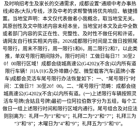
及时响招考生及家长的交通需求，成都设置“通顺中考办事热
线)和各(大队)专线，涉及中考的求帮警情将优先响应、敏捷措
置。当地宝声明：本文仅代表做者小我概念，取当地宝无关。
其原创性及文中陈述内容未经本坐，当地宝对本文及此中全数
或者部门内容的实正在性、完整性、及时性不做任何和许诺，
请网友自行核实相关内容。2026成都限行时间是工做日按照尾
号限行，周末不限行，周一限行1和6，周二限行2和7，以此类
推，单双号限行期间除外。限行时间！工做日每日7！30至2
0！00限行区域！成都会绕城高速公(G4202)(不含)以内所有道
限行车辆！川A/川G及外埠籍小型、微型载客汽车(蓝牌小客
车)成都会灵活车尾号限行办法恢复如下：一、“尾号限行”时
间：工做日7！30至20！00。二、“尾号限行”范畴：成都会绕
城高速公(G4202)(不含)以内所有道。(一)上述限行车辆按照灵
活车号牌(含姑且号牌)最初一位阿拉伯数字分为五组，每个工
做日一组上述限行时间和限行区域内通行。尾号组合及对应法
则别离为：礼拜一为“1”和“6”；礼拜二为“2”和“7”；礼拜三为
“3”和“8”；木曜日为“4”和“9”；礼拜五为“5”和“0”。