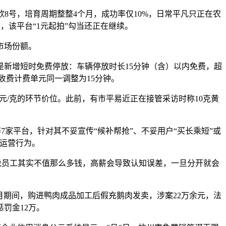
京欣8号，培育周期整整4个月，成功率仅10%，日常平凡只正在农
，该平台“1元起拍”勾当还正在继续。
夺市场份额。
新增短时免费停放：车辆停放时长15分钟（含）以内免费，超
收费计费单元同一调整为15分钟。
元/克的环节价位。此前，有市平易近正在接管采访时称10克黄
家平台，针对其不妥宣传“候补帮抢”、不妥用户“买长乘短”或
卖运营行为。
说员工其实不值那么多钱，高薪会导致认知误差，一旦分开就会
7月期间，购进鸭肉成品加工后假充鹅肉发卖，涉案22万余元，法
罚金12万。