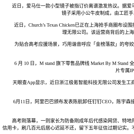
近日，爱马仕一款小型镜子被指订价离谱激发热议。据爱马仕官网
镜子采用小公牛皮制成，由工匠手
近日，Church’s Texas Chicken已正在上海抢手
理无限公司。该运营商背后的上海
为贴合高考应援场景，巧用谐音呼应「金榜落款」的夸姣期
6 月 10 日，M stand 旗下零售品牌线 Market 
片专属I
天眼查App显示，近日浙江极氪智能科技无限公司发生工商变
6月11日，阿里巴巴颁布发表陈航卸任钉钉CEO，陈宇森接
高考刚落幕，一则家长为防备刚成年后代感染网贷、特地用孩
信用卡，刷几百元后居心迟延不还，留下五年征信过期记实。