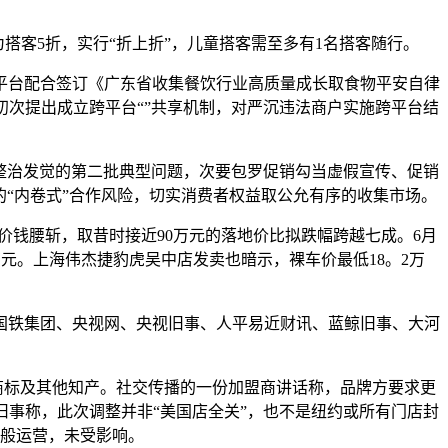
客5折，实行“折上折”，儿童搭客需至多有1名搭客随行。
台配合签订《广东省收集餐饮行业高质量成长取食物平安自律
次提出成立跨平台“”共享机制，对严沉违法商户实施跨平台结
整治发觉的第二批典型问题，次要包罗促销勾当虚假宣传、促销
的“内卷式”合作风险，切实消费者权益取公允有序的收集市场。
车价钱腰斩，取昔时接近90万元的落地价比拟跌幅跨越七成。6月
万元。上海伟杰捷豹虎吴中店发卖也暗示，裸车价最低18。2万
铁集团、央视网、央视旧事、人平易近财讯、蓝鲸旧事、大河
商标及其他知产。社交传播的一份加盟商讲话称，品牌方要求更
事称，此次调整并非“美国店全关”，也不是纽约或所有门店封
般运营，未受影响。