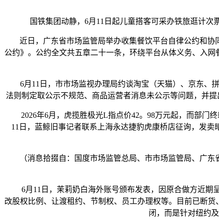
国铁集团动静，6月11日起儿童搭客可采办铁旅逛计次票
近日，广东省市场监管局举办收集餐饮平台自律公约和协同
公约》。公约全文共五章二十一条，环绕平台从体义务、入网
6月11日，市市场监视办理局约谈淘宝（天猫）、京东、拼
法则制定取公示不规范、商品运营者消息未公示等问题，并提出
2026年6月，虎揽胜极光L指点价42。98万元起，而部门
11日，蓝鲸旧事记者联系上海永达捷豹虎康桥店征询，发卖暗
（消息拾掇自：国度市场监管总局、市市场监管局、广东省
6月11日，茉莉奶白海外账号颁布发表，因原合做方近期呈
改股权比例、让渡租约、节制权、员工办理权等。目前已断货
闭，而是针对纽约及