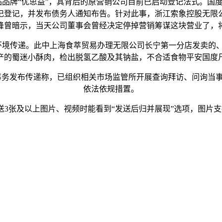
品牌“优思益”，其背后的原营销公司目前已启动登记法式。国
记登记，并发布债务人通知布告。针对此事，浙江索象控股无限
永峰曾暗示，当天公司董事会曾经决定停掉营销筹谋这块营业了，
环境传递。此中上海食萃贸易办理无限公司长宁第一分店发卖的
产的蜀迷小酥肉，检出脱氢乙酸及其钠盐，不合适食物平安国度
事务发布传递称，已组织相关市场监管所开展查询拜访、问询当
依法依规措置。
3张及以上图片、视频时能看到“发送后归并展现”选项，图片