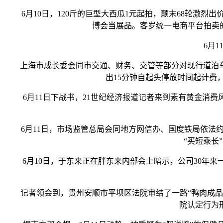
6月10日，120斤的巨型大西瓜1元起拍，颠末68轮激烈出价
博会当展品。客岁统一电商平台拍卖的
6月11日
上海市成长委会同市交通、财务、交管等部分对现行道泊车收
出15分钟自起头停放时间起计费
6月11日下战书，21世纪经济报道记者来到素有黄金消费风
6月11日，市场监管总局会同地方网信办、国度铁局依法约谈
“买短乘长
6月10日，于东来正在胖东来内部会上暗示，公司30年来
记者领会到，贵州安顺市平坝区法院审结了一路“鸭肉成品假充鹅
院认定行为