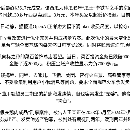
后最终以617元成交。该西瓜为种瓜45年“瓜王”李铁军之手的
同款130多斤西瓜卖到1。3万元，本年买家以超低价捡漏。目前
动静，据报道OpenAI正考虑大幅下调token收费尺度，以抢
费政策进行优化完美并构成初步方案。此次优化的最大变化是
，单台车辆全市范畴内每天然日可享受2次。同时将聪慧道泊车场
向标之称的菜百首饰总店看望。当日，菜百投资金条已跌破900
金赔了近2000元，积压金账户收益显示为负7000多元。
携程、同程、去哪儿、飞猪、美团、智行火车票、高铁管家等7
”、不妥收集利用用户小我消息等问题，要求全面规范火车票发
一曲用超越员工期望的薪酬激发烧情，但也容易发生“宠嬖”。他
“垮台”。
肉成品”刑事案件。被告人王某正在2023年5月至2024年
形成出产、发卖伪劣产物罪，被判处有期徒刑两年，缓刑两年并惩