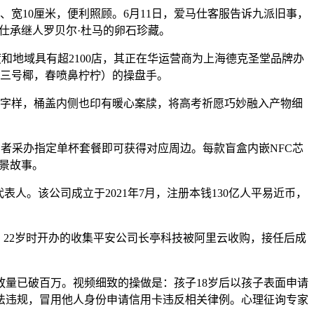
、宽10厘米，便利照顾。6月11日，爱马仕客服告诉九派旧事，
仕承继人罗贝尔·杜马的卵石珍藏。
0个国度和地域具有超2100店，其正在华运营商为上海德克圣堂品牌办
三号椰，春喷鼻柠柠）的操盘手。
字样，桶盖内侧也印有暖心案牍，将高考祈愿巧妙融入产物细
据悉，消费者采办指定单杯套餐即可获得对应周边。每款盲盒内嵌NFC芯
场景故事。
。该公司成立于2021年7月，注册本钱130亿人平易近币，
，22岁时开办的收集平安公司长亭科技被阿里云收购，接任后成
量已破百万。视频细致的操做是：孩子18岁后以孩子表面申请
法违规，冒用他人身份申请信用卡违反相关律例。心理征询专家