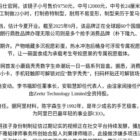
，该镜子小号售价9750元，中号12000元，中号长24厘米
工制做22小时，打制奇特制型，耐用不易变形，制型来历于爱马
商圈布设围挡，估计今夏开业。截至2025年9月，该品牌正在全球超6
朗行鼎胜品牌办理无限公司则是多个抢手消费品牌（朴下隆九、
许。产物暗藏多沉祝愿彩蛋，热水冲泡后桶身可浮现专属祝愿
节，让一碗面食成为承载考生夸姣愿景的专属祝愿载体。
By M Stand 全网首发小蘑菇秃秃数字生命潮玩一日一菇系列盲盒。
P小卡，手机轻触即可解锁对应“数字秃秃”，扫码杯贴还可解锁
动。李书福卸任董事长，安聪慧卸任代表人，由淦家阅接任代表人
由Zeekr Technology Limited全资持股。
任。据阿里材料，陈宇森生于1992年，是年少成名的手艺极客
为阿里巴巴最年轻的事业部CEO。
子身份制制征信过期记实的视频正在社交平台持续发酵，播放
不雅韬律师事务所创始合股人刘果律师暗示，此操做涉嫌多项违