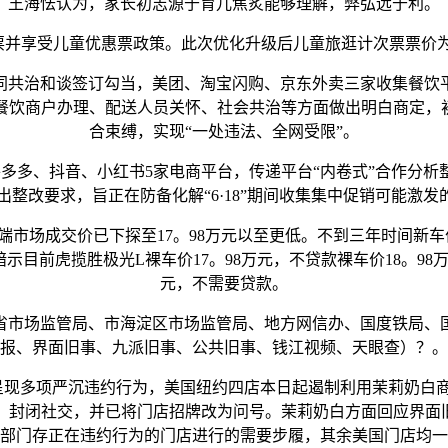
王海怯认为，家长初志源于育儿焦炙能够理解，弊弘远于利。
并享受儿童优惠票政策。此次优化升级后儿童旅逛计次票票价为搭
共治和谈签订勾当，美团、淘宝闪购、京东外卖三家收集餐饮平
餐饮商户办理、配送人员关怀、社会共治等方面做出明白商定，初
合束缚，实现“一处违法、全网受限”。
多多、抖音、小红书5家电商平台，传递平台“内卷式”合作分析
整改要求，旨正在防备化解“6·18”期间收集集中促销可能激发
终端市场成交价已下探至17。98万元以至更低。不到三年时间新
示目前虎揽胜极光L裸车价17。98万元，不贷款裸车价18。98
元，不需要贷款。
市场监管局、市海淀区市场监管局、地方网信办、国度铁局、国
报、界面旧事、九派旧事、公共旧事、钱江视频、天眼查）？。
现多项严沉违约行为，美国纽约四店本日起遏制利用茉莉奶白
、封闭社交，并已将门店招牌改为问号。茉莉奶白方面回应界面旧
部门存正在违约行为的门店进行的需要步履，其余美国门店均一