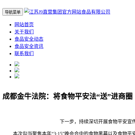
导航菜单
网站首页
关于我们
食品安全动态
食品安全资讯
联系我们
成都金牛法院：将食物平安法“送”进商圈
下一步，持续深切开展食物平安宣传勾
本次勾当聚焦本年“3·15”晚会合中的食物黑幕以及食物