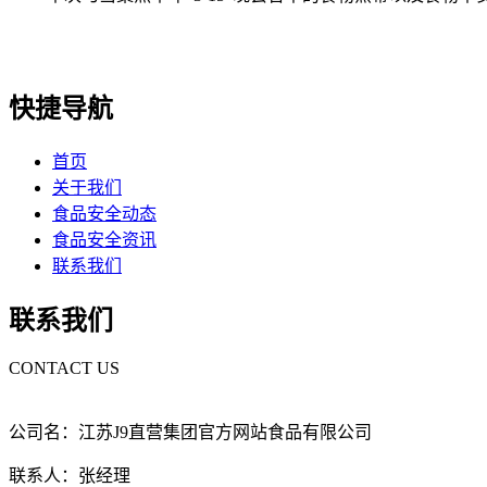
快捷导航
首页
关于我们
食品安全动态
食品安全资讯
联系我们
联系我们
CONTACT US
公司名：江苏J9直营集团官方网站食品有限公司
联系人：张经理