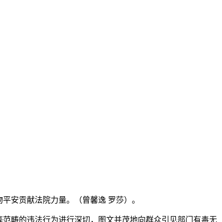
平安贡献法院力量。（曾馨逸 罗莎）。
等范畴的违法行为进行深切，图文并茂地向群众引见部门有毒无