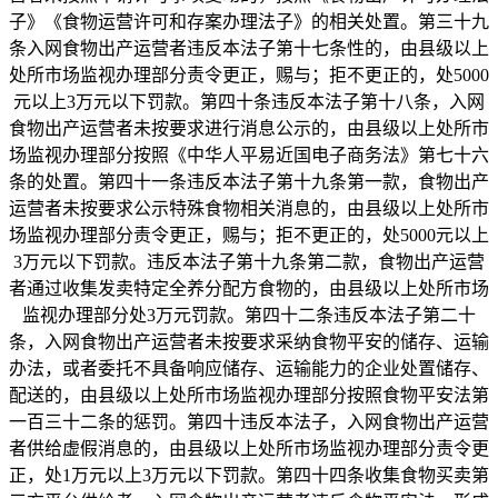
子》《食物运营许可和存案办理法子》的相关处置。第三十九
条入网食物出产运营者违反本法子第十七条性的，由县级以上
处所市场监视办理部分责令更正，赐与；拒不更正的，处5000
元以上3万元以下罚款。第四十条违反本法子第十八条，入网
食物出产运营者未按要求进行消息公示的，由县级以上处所市
场监视办理部分按照《中华人平易近国电子商务法》第七十六
条的处置。第四十一条违反本法子第十九条第一款，食物出产
运营者未按要求公示特殊食物相关消息的，由县级以上处所市
场监视办理部分责令更正，赐与；拒不更正的，处5000元以上
3万元以下罚款。违反本法子第十九条第二款，食物出产运营
者通过收集发卖特定全养分配方食物的，由县级以上处所市场
监视办理部分处3万元罚款。第四十二条违反本法子第二十
条，入网食物出产运营者未按要求采纳食物平安的储存、运输
办法，或者委托不具备响应储存、运输能力的企业处置储存、
配送的，由县级以上处所市场监视办理部分按照食物平安法第
一百三十二条的惩罚。第四十违反本法子，入网食物出产运营
者供给虚假消息的，由县级以上处所市场监视办理部分责令更
正，处1万元以上3万元以下罚款。第四十四条收集食物买卖第