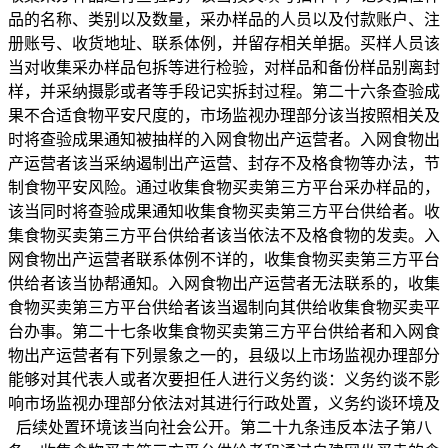
品的名称、类别以及数量，采办样品的人员以及付款账户、注
册账号、收货地址、联系体例，并留存相关单据。买样人员该
当对收集采办样品包拆等进行检验，对样品和备份样品别离封
样，并采纳摄影或者等手段记实拆封过程。第二十六条查验成
果不合适食物平安尺度的，市场监视办理部分该当按照相关及
时将查验成果通知被抽样的入网食物出产运营者。入网食物出
产运营者该当采纳遏制出产运营、封存不及格食物等办法，节
制食物平安风险。通过收集食物买卖第三方平台采办样品的，
该当同时将查验成果通知收集食物买卖第三方平台供给者。收
集食物买卖第三方平台供给者该当依法不及格食物的发卖。入
网食物出产运营者联系体例不详的，收集食物买卖第三方平台
供给者该当协帮通知。入网食物出产运营者无法联系的，收集
食物买卖第三方平台供给者该当遏制向其供给收集食物买卖平
台办事。第二十七条收集食物买卖第三方平台供给者和入网食
物出产运营者有下列景象之一的，县级以上市场监视办理部分
能够对其代表人或者次要担任人进行义务约谈：义务约谈不影
响市场监视办理部分依法对其进行行政处置，义务约谈环境及
后续处置环境该当向社会公开。第二十九条违反本法子第八