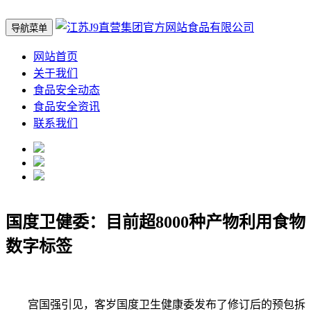
导航菜单
网站首页
关于我们
食品安全动态
食品安全资讯
联系我们
国度卫健委：目前超8000种产物利用食物
数字标签
宫国强引见，客岁国度卫生健康委发布了修订后的预包拆