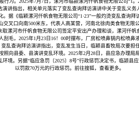
为。2025年7月7日，漯河市临颍漯河仟帆食物无限公司“1
估演讲指出，相关单元落实了变乱查询拜访演讲中关于变乱义务
据《临颖漯河仟帆食物无限公司“1·23”一般灼烫变乱查询拜
交叉口向南500米东，代表人高某营，河南北徐肉类食物无限公
未取漯河市仟帆食物无限公司签定平安出产办理和谈，漯河仟帆
人刮毛，2025年1月23日16！00时摆布，厂房松喷鼻锅内松
。变乱查询拜访演讲指出，变乱发生当日，临颖县畜牧局次要担
照向县委、县演讲变乱环境。2025年2月28日，县应急办理
境。另据“临应急罚〔2025〕8号”行政惩罚决定书，临颍县应急
以罚款70万元的行政惩罚。前往搜狐，查看更多。