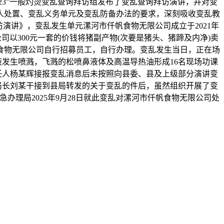
。23”一般灼烫变乱查询拜访组发布了变乱查询拜访演讲，并对变
人处置、变乱义务单元及变乱防备办法的要求，深刻吸收变乱教
访演讲》，变乱发生单元漯河市仟帆食物无限公司成立于2021年
司以300元一套的价钱将猪副产物(次要是猪头、猪蹄及内净)卖
食物无限公司自行招募员工，自行办理。变乱发生当日，正在场
喷鼻液发生喷溅，飞溅的松喷鼻液体及高温导热油形成16名现场功课
任人杨某辉接报变乱消息后未按照向县委、县及上级部分演讲变
局局长刘某干接到县局转发的关于变乱的件后，虽然组织开展了变
办理局2025年9月28日就此变乱对漯河市仟帆食物无限公司处