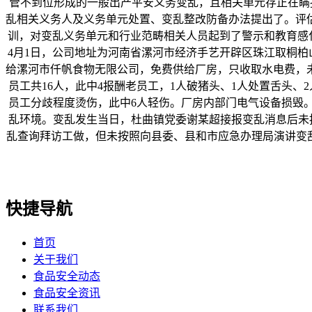
管不到位形成的一般出产平安义务变乱，且相关单元存正在瞒报行
乱相关义务人及义务单元处置、变乱整改防备办法提出了。评
训，对变乱义务单元和行业范畴相关人员起到了警示和教育感化。
4月1日，公司地址为河南省漯河市经济手艺开辟区珠江取桐柏山
给漯河市仟帆食物无限公司，免费供给厂房，只收取水电费，
员工共16人，此中4报酬老员工，1人破猪头、1人处置舌头、2
员工分歧程度烫伤，此中6人轻伤。厂房内部门电气设备损毁
乱环境。变乱发生当日，杜曲镇党委谢某超接报变乱消息后未按
乱查询拜访工做，但未按照向县委、县和市应急办理局演讲变乱环
快捷导航
首页
关于我们
食品安全动态
食品安全资讯
联系我们