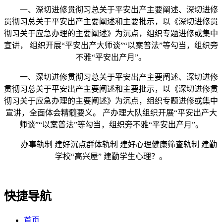
一、深切进修贯彻习总关于平安出产主要阐述、深切进修
贯彻习总关于平安出产主要阐述和主要批示，以《深切进修贯
彻习关于应急办理的主要阐述》为沉点，组织专题进修或集中
宣讲， 组织开展“平安出产大师谈”“以案普法”等勾当，组织旁
不雅“平安出产月”。
一、深切进修贯彻习总关于平安出产主要阐述、深切进修
贯彻习总关于平安出产主要阐述和主要批示，以《深切进修贯
彻习关于应急办理的主要阐述》为沉点，组织专题进修或集中
宣讲，全面体会精髓要义。 产办理大队组织开展“平安出产大
师谈”“以案普法”等勾当，组织旁不雅“平安出产月”。
办事轨制 建好沉点群体轨制 建好心理健康筛查轨制 建勤
学校“高兴屋” 建勤学生心理？。
快捷导航
首页