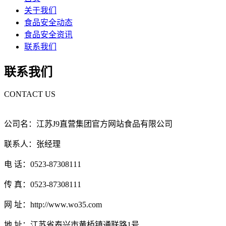
关于我们
食品安全动态
食品安全资讯
联系我们
联系我们
CONTACT US
公司名：江苏J9直营集团官方网站食品有限公司
联系人：张经理
电 话：0523-87308111
传 真：0523-87308111
网 址：http://www.wo35.com
地 址：江苏省泰兴市黄桥镇通联路1号