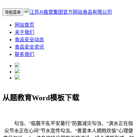
导航菜单
网站首页
关于我们
食品安全动态
食品安全资讯
联系我们
从题教育Word模板下载
勾当、“临震不乱平安童行”防震减灾勾当、“滴水正在指
尖节水正在心间”节水宣传勾当、“善爱本人拥抱欢愉”心理健