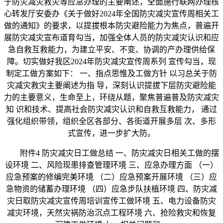
于防灾减灾救灾等应急办理的主要阐述，全面施行联网办理核
心转发厅安委办《关于做好2024年全国防灾减灾宣传周相关工
做的通知》的要求，以提拔根本防灾避险能力为焦点，普遍开
展防灾减灾宣布道育勾当，加强全体人员的防灾减灾认识和应
急自救互救能力，为建立平安、不变、协调的产办理供给保
障。切实做好我区2024年防灾减灾宣传周系列 宣传勾当，现
制定工做方案如下： 一、指点思惟及工做方针 以习总关于防
灾减灾救灾主要阐述为指 导，深刻认识提拔下层防灾避险能
力的主要意义，生命至上，环绕从题，聚焦普遍普及防灾减灾
知 识和技术、提高社会防灾减灾认识和自救互救能力， 通过
强化组织带领，组织全区各部分、各街道开展多层 次、多形
式宣传，进一步扩大防。
附件4 防灾减灾日工做总结 一、防灾减灾日相关工做的摆
设环境 二、风险现患排查管理环境 三、应急办理方面 （一）
应急预案的修编完美环境 （二）应急预案开展环境 （三）应
急物资的储蓄办理环境 （四）应急步队扶植环境 四、防灾减
灾日取防灾减灾宣传周培训宣传工做环境 五、电力设备防灾
减灾环境，天然灾祸防治沉点工程环境 六、抢险救灾和恢复