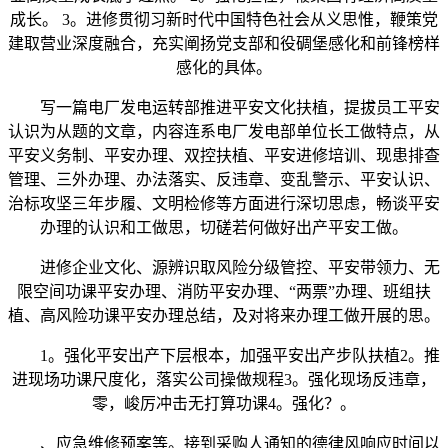
成长。 3。进修贯彻习新时代中国特色社会从义思惟，鞭策党
建取营业深度融合，充实阐扬党支部和役碉堡感化和前锋榜样
感化的具体。
写一篇电厂发电运转部推进平安文化扶植，提拔员工平安
认识为从题的文章，内容连系电厂发电部单位长工做特点，从
平安义务制、平安办理、双控扶植、平安进修培训、现患排查
管理、三外办理、办法落实、反违章、变乱警示、平安认识、
治标攻坚三年步履、文明检修等方面进行深切思虑，畅谈平安
办理的认识和工做思，切磋若何做好出产平安工做。
进修企业文化、源辨识取风险分级管控、平安带领力、无
限空间功课平安办理、消防平安办理、“两票”办理、班组扶
植、高风险功课平安办理总结，及对将来办理工做开展的思。
1。强化平安出产下层根本，加强平安出产步队扶植2。推
进现场功课尺度化，落实公司操做规程3。强化现场反违章，
零，峻厉冲击无打算功课4。强化？。
、应急维修预案等。接到采购人通知的德律风响应时间以