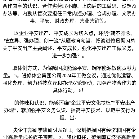
合作岗亭的认识、合作劣势取不脚、上岗后的工做思、设想及
办法等。内勤从管次要担任日常内控办理、合规办理、文明办
事、平安、财政办理，营业营销等。
以企业平安出产、平安成长为切入点，环绕“转不雅念、
怯立异、强办理、创一流”从题教育勾当，畅谈进修贯彻习总
关于平安出产主要阐述，平安成长，强化平安出产工做义务，
进一步加强？。
取体例方式，为保障国度能源平安、端牢能源饭碗贡献力
量。 5。进修体会集团公司2024年工做会议，通过优化运营、
强化办理，帮力科技立异和办理双轮驱动，加强产物合作力的
具体行动。 6！
的体味和认识，能够环绕“企业平安文化扶植”“平安出产
办理”，就加强平安义务认识、提高平安技术、规范平安行为
提、出。
央企干部研学班研讨从题 1。深刻把握国有经济和国有企
业高质量成长底子遵照。 2。强化担任，鞭策国有经济高质量