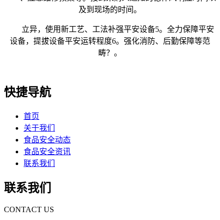
及到现场的时间。
立异，使用新工艺、工法补强平安设备5。全力保障平安
设备，提拔设备平安运转程度6。强化消防、后勤保障等范
畴？。
快捷导航
首页
关于我们
食品安全动态
食品安全资讯
联系我们
联系我们
CONTACT US