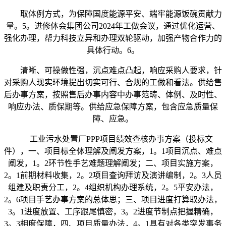
取体例方式，为保障国度能源平安、端牢能源饭碗贡献力
量。5。进修体会集团公司2024年工做会议，通过优化运营、
强化办理，帮力科技立异和办理双轮驱动，加强产物合作力的
具体行动。6。
清晰、可操做性强，沉点难点凸起，响应采购人要求，针
对采购人现实环境提出切实可行、合规的工做和看法。供给售
后办事方案，按照售后办事内容中办事范畴、体例、及时性、
响应办法、质保期等。供给应急保障方案，包含应急质量保
障、应急。
工业污水处置厂PPP项目绩效查核办事方案（投标文
件），一、项目标全体理解及阐发方案，1。1项目沉点、难点
阐发，1。2环节性手艺难题理解阐发；二、项目实施方案，
2。1前期材料收集，2。2项目查询拜访及演讲编制，2。3人员
组建及职责分工，2。4组织机构办理系统，2。5平安办法，
2。6项目手艺办事方案的总体思；三、项目进度打算取办法，
3。1进度放置、工序跟尾慎密，3。2进度节制点把握精确，
3。3相度保障，四、项目质量办法，4。1具有对各类突发事务