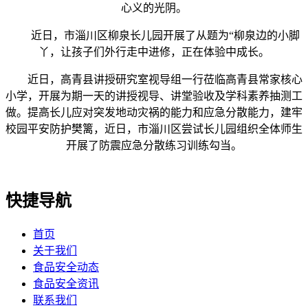
心义的光阴。
近日，市淄川区柳泉长儿园开展了从题为“柳泉边的小脚
丫，让孩子们外行走中进修，正在体验中成长。
近日，高青县讲授研究室视导组一行莅临高青县常家核心
小学，开展为期一天的讲授视导、讲堂验收及学科素养抽测工
做。提高长儿应对突发地动灾祸的能力和应急分散能力，建牢
校园平安防护樊篱，近日，市淄川区尝试长儿园组织全体师生
开展了防震应急分散练习训练勾当。
快捷导航
首页
关于我们
食品安全动态
食品安全资讯
联系我们