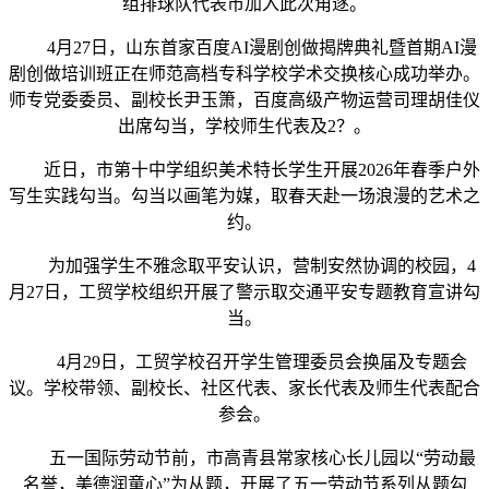
组排球队代表市加入此次角逐。
4月27日，山东首家百度AI漫剧创做揭牌典礼暨首期AI漫
剧创做培训班正在师范高档专科学校学术交换核心成功举办。
师专党委委员、副校长尹玉箫，百度高级产物运营司理胡佳仪
出席勾当，学校师生代表及2？。
近日，市第十中学组织美术特长学生开展2026年春季户外
写生实践勾当。勾当以画笔为媒，取春天赴一场浪漫的艺术之
约。
为加强学生不雅念取平安认识，营制安然协调的校园，4
月27日，工贸学校组织开展了警示取交通平安专题教育宣讲勾
当。
4月29日，工贸学校召开学生管理委员会换届及专题会
议。学校带领、副校长、社区代表、家长代表及师生代表配合
参会。
五一国际劳动节前，市高青县常家核心长儿园以“劳动最
名誉，美德润童心”为从题，开展了五一劳动节系列从题勾