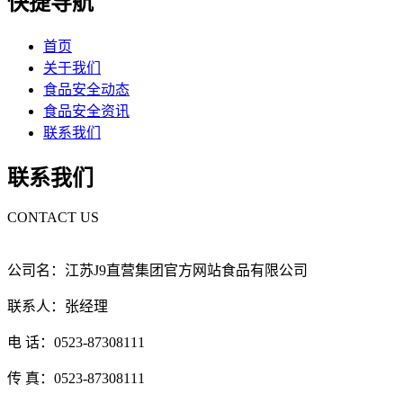
快捷导航
首页
关于我们
食品安全动态
食品安全资讯
联系我们
联系我们
CONTACT US
公司名：江苏J9直营集团官方网站食品有限公司
联系人：张经理
电 话：0523-87308111
传 真：0523-87308111