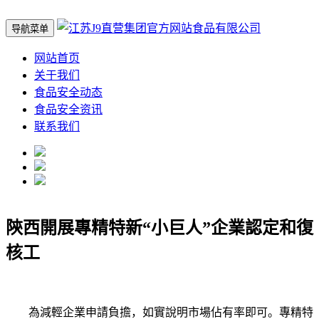
导航菜单
网站首页
关于我们
食品安全动态
食品安全资讯
联系我们
陝西開展專精特新“小巨人”企業認定和復
核工
為減輕企業申請負擔，如實說明市場佔有率即可。專精特