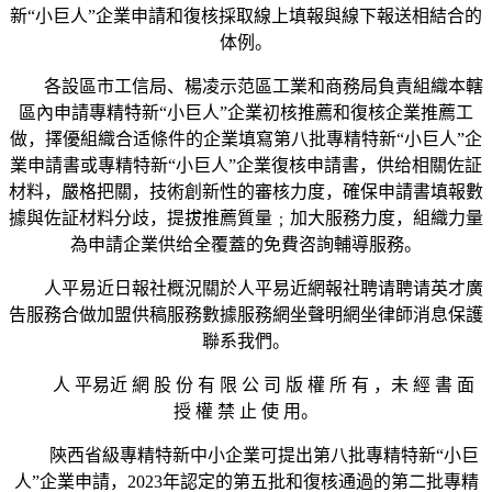
新“小巨人”企業申請和復核採取線上填報與線下報送相結合的
体例。
各設區市工信局、楊凌示范區工業和商務局負責組織本轄
區內申請專精特新“小巨人”企業初核推薦和復核企業推薦工
做，擇優組織合适條件的企業填寫第八批專精特新“小巨人”企
業申請書或專精特新“小巨人”企業復核申請書，供给相關佐証
材料，嚴格把關，技術創新性的審核力度，確保申請書填報數
據與佐証材料分歧，提拔推薦質量﹔加大服務力度，組織力量
為申請企業供给全覆蓋的免費咨詢輔導服務。
人平易近日報社概況關於人平易近網報社聘请聘请英才廣
告服務合做加盟供稿服務數據服務網坐聲明網坐律師消息保護
聯系我們。
人 平易近 網 股 份 有 限 公 司 版 權 所 有 ，未 經 書 面
授 權 禁 止 使 用。
陝西省級專精特新中小企業可提出第八批專精特新“小巨
人”企業申請，2023年認定的第五批和復核通過的第二批專精