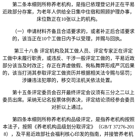
第二条本细则所称养老机构，是指已依理登记并正在平易
近政部分存案，为老年人供给全日集中住宿和照顾护理办事，
床位数正在10张以上的机构。
（一）申请材料齐备且合适要求的，或者补正后合适要求
的，该当正在10个工做日内予以受理，并赐与回执。
第三十八条 评定机构及其工做人员、评定专家正在评定
工做中未履行职责，或违反、干涉一般评定工做的，平易近政
部分该当及时改正；存正在弄虚做假、徇私舞弊形成严沉后果
的，该当打消其参取评定工做资历并根据相关法令赐与惩罚；
涉嫌违法犯罪的，移交司法机关依法处置。
第十五条评定委员会召开最终评定会议须有三分之二以上
委员出席。采纳无记名投票体例表决，评定结论须经参会委员
对折以上通过。
第四条本细则所称养老机构品级评定，是指养老机构按照
本法子，按照《养老机构品级划分取评定》（GB/T 37276-201
8），及平易近政部社会福利核心印发的指南，并接管养老机