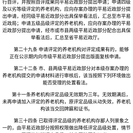
行自评，并按照自评成果向平易近政部分提出申请；申请四级
及以劣等级评定的养老机构，应向存案办理的平易近政部分提
出申请，经同级平易近政部分出具保举看法后，汇总至市平易
近政局；申请五级品级评定的养老机构，应向存案办理的平易
近政部分提出申请，经市或市县两级平易近政部分配合出具保
举看法后，汇总至省平易近政厅。
第二十九条 申请评定的养老机构对评定成果有的，能够
正在公示期内向市级平易近政部分提出版面复核申请。
第二十二条 市、县两级平易近政部分对本级存案办理的
养老机构提交的申请材料进行审核后，该当按照下列环境做出
能否受理的处置看法。
第十一条养老机构评定品级无效期为三年。无效期满后，
未再申请加入评定的养老机构，原评定品级从动失效，养老机
构该当交回牌匾和证书。
第三十四条 已取得评定品级的养老机构存鄙人列景象之
一的，由平易近政部分按照权限做出降低评定品级处置，情节