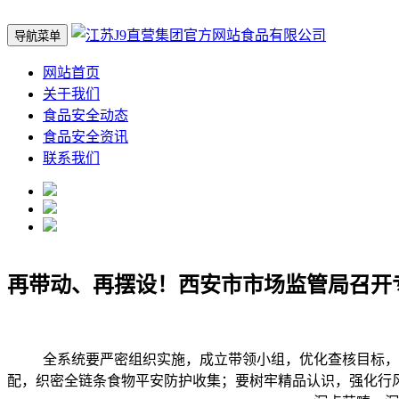
导航菜单
网站首页
关于我们
食品安全动态
食品安全资讯
联系我们
再带动、再摆设！西安市市场监管局召开
全系统要严密组织实施，成立带领小组，优化查核目标，确
配，织密全链条食物平安防护收集；要树牢精品认识，强化行