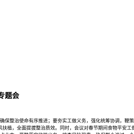
专题会
保整治使命有序推进；要夯实工做义务，强化统筹协调，鞭策
风扶植，全面提拔整治质效。同时，会议对春节期间食物平安工