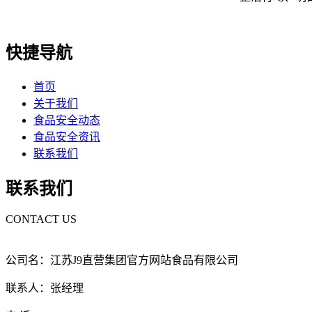
快捷导航
首页
关于我们
食品安全动态
食品安全资讯
联系我们
联系我们
CONTACT US
公司名：江苏J9直营集团官方网站食品有限公司
联系人：张经理