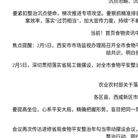
沉点范畴、沉
要紧扣整治沉点使命，梯次推进专项攻坚。要狠抓精准排查，
案效率，落实“过罚相当”，加大宣传力度，持续“
当前！首页食物资讯中国
焦点提醒：2月5日，西安市市场监视办理局召开全市食物平
结共识，明白
2月5日，深切贯彻落实省局工做摆设，对全市食物平安整治
农业农村部关于落实
各区县、西咸新区市场
要提高坐位，心系平安大局，精确把握形势，盲目把同一到
会议再次传达进修省局食物平安整治年勾当带动摆设会议，
整治行动、明