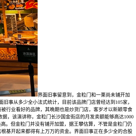
界面旧事留意到，金粒门和一栗尚未铺开加
旧事从多少全小法式统计，目前该品牌门店曾经达到105家，
前最被行业看好的品牌，其晚期也是炒货门店，客岁才以新颖零食
数据，该演讲称，金粒门长沙国金街店的月发卖额能够高达1000
内最高。但金粒门并没有铺开加盟，据王攀估算，不管是金粒门仍
店根基开起来都得有上万万的资金。界面旧事正在多少全的合股