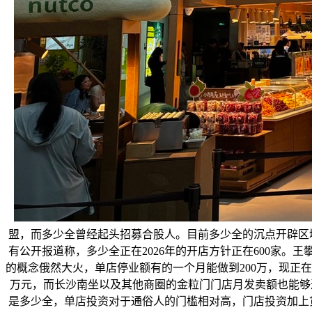
盟，而多少全曾经起头招募合股人。目前多少全的沉点开辟区
有公开报道称，多少全正在2026年的开店方针正在600家
的概念俄然大火，单店停业额有的一个月能做到200万，现正在
万元，而长沙南坐以及其他商圈的金粒门门店月发卖额也能够达
是多少全，单店投资对于通俗人的门槛相对高，门店投资加上