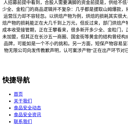
人招募前提中看到，合股人需要满脚的资金前提是，供给不低于
少全、金粒门的商品逻辑并不复杂：几乎都是拔取山姆爆款，
运营压力却不容轻忽。以烘焙产物为例，烘焙的损耗其实很大
焙产物的损耗能正在大几千到上万元，但反过来，部门烘焙产
成本收受接管期，正在王攀看来，很多新开多少全、金粒门，
未加盟，但其正在长沙五一商圈、国金街等黄金的结构曾经构
品牌，可能如是一个不小的挑和。另一方面，短保产物容易呈现
物无限公司向发传教歉声明，认可案涉产物“正在出产环节对已
快捷导航
首页
关于我们
食品安全动态
食品安全资讯
联系我们