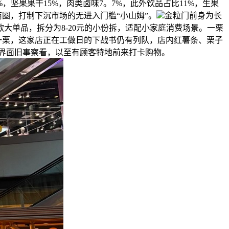
%，坚果果干15%，肉类卤味7。7%，此外饮品占比11%，生果
圈，打制下沉市场的无进入门槛“小山姆”。
金粒门前身为长
爆款大单品，拆分为8-20元的小份拆，适配小家庭消费场景。一栗
店一栗，这家店正在工做日的下战书仍有列队，店内红薯条、栗子
界面旧事察看，以至有顾客特地前来打卡购物。