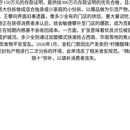
150万元的存款证明，能供给300万元存款证明的优先合做，
将大份拆做成适合独身或小家庭的小份拆，以爆品做为引流产物
，王攀向界面旧事透露，像多少全有的门店的烘焙，要大量试吃
物正在获得消费者承认后，就会敏捷攀升至门店的爆款，成为贡
正在短期内根基不会收回成本。一方面，扩张意味着优良点位被
成护城河。多少全则通过加盟模式快速抢占西南、华南等地的焦
食物平安变乱。2026年1月，金粒门曾因出产发卖的“柠檬酸
封包产物进行二次分拆的环境，此举违反了相关食安规范。”随后
赔十”弥补，以填补消费者丧失。