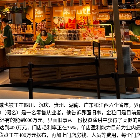
域也被正在四川、沉庆、贵州、湖南、广东和江西六个省市，界面
。王攀（假名）是一名零售从业者，他告诉界面旧事，金粒门是目
还有的能到600万元。界面旧事从一份投资演讲中获得了类似的
到400万元，门店毛利率正在35%，单店盈利能力目前为业
货盘正在400万元摆布，再加上门店房钱、人员等费用，每个门