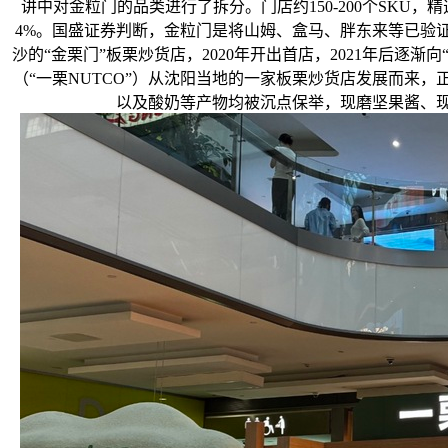
讲中对金粒门的品类进行了拆分。门店约150-200个SKU，
4%。国盛证券判断，金粒门是将山姆、盒马、胖东来等已验
沙的“金栗门”板栗炒货店，2020年开出首店，2021年后逐
（“一栗NUTCO”）从沈阳当地的一家板栗炒货店发展而来
以及酸奶等产物均被沉点保举，现磨坚果酱、