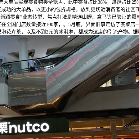
精选大单品实现零食物类全笼盖，此中零食占比38%，烘焙占比25
证成功的大单品，以更小的包拆规格，放到更切近消费者的社区商
渐向“新颖零食”业态转型，焦点打法是精选山姆、盒马等已验证的
，正在全国门店数量接近100家，。5月底，界面旧事走访了荟聚
现泡花卉茶，以及不到2元的冰淇淋，都成为这店的引流产物。据