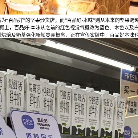
“百品好”的坚果炒货店，而“百品好·本味”则从本来的坚果跨
概上，百品好·本味从之前的红色视觉气概改为蓝色、木色以及
制烘焙及奶茶强化新颖零食概念，正在宣传案牍中，百品好本味也