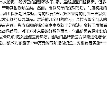
且本人投资一般运营的店肆不少于3家。虽然加盟门槛极高，但多
，带动其他低频品类。然而，看似简单的逻辑背后，门店初期的
，加上保质期很是短，有的只要3天，算下来有的门店一天就烘
献发卖额的从力单品。烘焙前几个月的吃亏，会拉长整个门店的
提前占领。焦点商圈的铺位资本本身就十分稀缺，金粒门虽然尚
点商场首层。对于方才入局的好想你而言，仅靠仿照曾经走红的
辣去骨凤爪”陷入虚假宣传风浪。金粒门品牌运营方湖南进化者食
，该公司预备了1200万元的专项赔付资金，对消费者实施“一