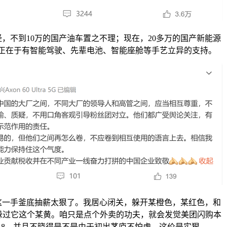
不到10万的国产油车置之不理；现在，20多万的国产新能源
，正在于有智能驾驶、先辈电池、智能座舱等手艺立异的支持。
手釜底抽薪太狠了。我居心闭关，躲开某橙色，某红色，和
没躲过它这个某黄。咱只是点个外卖的功夫，就会发觉美团闪购本
618，并且不晓得是不是由于初出茅庐不怕虎，这价是实狠。