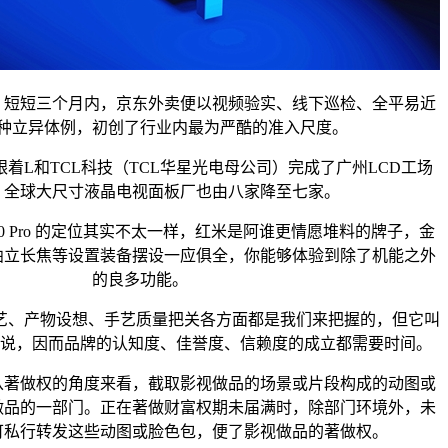
短三个月内，京东外卖便以视频验实、线下巡检、全平易近
种立异体例，初创了行业内最为严酷的准入尺度。
L和TCL科技（TCL华星光电母公司）完成了广州LCD工场
，全球大尺寸液晶电视面板厂也由八家降至七家。
 Pro 的定位其实不太一样，红米是阿谁更情愿堆料的牌子，金
曲立长焦等设置装备摆设一应俱全，你能够体验到除了机能之外
的良多功能。
、产物设想、手艺质量把关各方面都是我们来把握的，但它叫
东说，因而品牌的认知度、佳誉度、信赖度的成立都需要时间。
做权的角度来看，截取影视做品的场景或片段构成的动图或
做品的一部门。正在著做财富权期未届满时，除部门环境外，未
可私行转发这些动图或脸色包，便了影视做品的著做权。