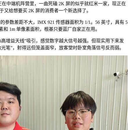
中端机阵营里，一曲死磕 2K 屏的似乎就红米一家，现正在
于又给想要买 2K 屏的消费者一个新选择了。
差距不大，IMX 921 传感器面积为 1/1。56 英寸，具有 5
万像素和 1m 单像素面积，根基只要蓝厂自家正在用。
i高增益天线”吸引，感觉数字越大信号越强。但现实用下来发
像“激光笔”，射得远但笼盖面窄，放客堂时卧室角落信号反而弱。