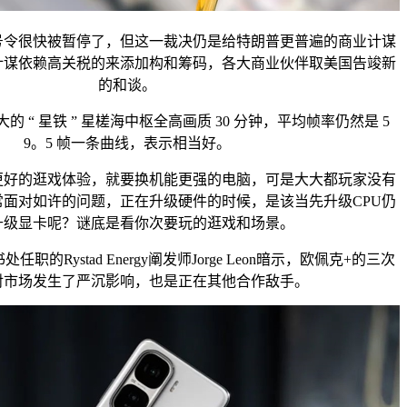
很快被暂停了，但这一裁决仍是给特朗普更普遍的商业计谋
计谋依赖高关税的来添加构和筹码，各大商业伙伴取美国告竣新
的和谈。
“ 星铁 ” 星槎海中枢全高画质 30 分钟，平均帧率仍然是 5
9。5 帧一条曲线，表示相当好。
的逛戏体验，就要换机能更强的电脑，可是大大都玩家没有
面对如许的问题，正在升级硬件的时候，是该当先升级CPU仍
升级显卡呢？谜底是看你次要玩的逛戏和场景。
Rystad Energy阐发师Jorge Leon暗示，欧佩克+的三次
对市场发生了严沉影响，也是正在其他合作敌手。