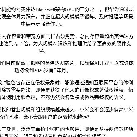
约为英伟达Blackwell架构GPU的三分之一，但华为通过规
实现全体算力跃升，并正在超大规模模子锻炼、及时推理等场景
中展示更强合作力。
在内存容量和带宽方面同样占领劣势，总内存容量超出英伟达方
也达到2。1倍，为大规模AI锻炼和推理供给了更高效的硬件支
撑。
目前储蓄了脚够的英伟达AI芯片，以确保AI开辟可以或许成
功持续到2026岁首年月。
”脸色包存正在侵权景象时，能够通过通知互联网平台的体例
删除等需要办法，即便是获得了他人的肖像权或著做权授权，仍
的体例利用脸色包，不然仍然会名望权或做品完整权的诉讼。
的营业规模和组织规模越来越大，小米会不会逐步偏离小米
价值不雅，会不会跟用户的距离越来越远？
身世，泛泛简单拍个照啥的也够用，即便是从摄两倍裁切结
并且天然、明显和质感三种色彩模式都给你保留了。