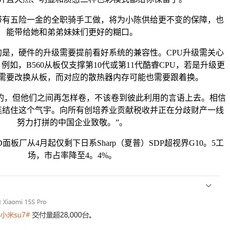
五险一金的全职骑手工做，将为小陈供给更不变的保障，也
能带给她和弟弟妹妹们更好的糊口。
，硬件的升级需要提前看好系统的兼容性。CPU升级需关心
如，B560从板仅支撑第10代或第11代酷睿CPU，若是升级更
就需要改换从板，而对应的散热器内存可能也需要跟着换。
，但他们之间再怎样卷，不该卷到彼此利用的言语上去。相信
连结住这个气宇。向所有创培养业贡献税收并正在分歧财产一线
努力打拼的中国企业致敬。”。
厂从4月起仅剩下日系Sharp（夏普）SDP超视界G10。5工
场，市占率降至4。4%。