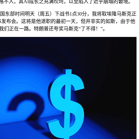
格不入，其AI成长之充满坎坷，以至陷入了近乎崩塌的窘境。
东部时间明天（周五）下战书1点30分，我将取埃隆马斯克正
事发布会。这将是他退职的最初一天，但并非实的如斯，由于他
我们正在一路。特朗普还夸奖马斯克“了不得！”。