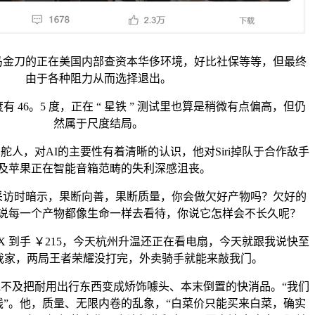
刀的正在美国内部查资本华侈环境，好比社保等等，但最终
由于各种阻力从而选择退出。
6。5 度，正在 “ 星铁 ” 测试里也算是稍微有点偏高，但仍
然属于尺度结局。
，对AI的主要性有着清晰的认识，他对Siri掉队于合作敌手
及苹果正在智能音箱范畴的失利深感沮丧。
时暗示，果断向善，果断质量，你会做欠好产物吗？欠好的
说每一个产物都像生命一样去看待，你说它怎样会不长久呢？
 到手 ￥215，今天杭州升温还正在看电扇，今天就跟我说快至
到我家，两局王者荣耀没打完，外卖骑手就能来敲我门。
及把耐用出行东西变成矫饰噱头、本末倒置的快消品。“我们
线”。他，质量、无限内卷的乱象，“白菜价只能买来白菜，确实