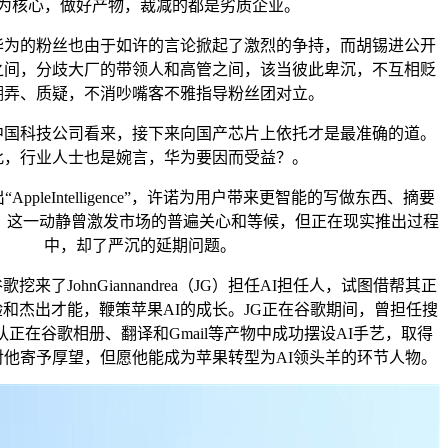
为核心，做好产物，裁减的都是劣质企业。
的粉丝也由于如许的言论掀起了激烈的争持，而胡锡进公开
之间，分歧大厂的带领人和高管之间，该当彼此卑沉，不互相贬
嘲弄、质疑，不消吵嘴客不雅指导粉丝团对立。
科技公司看来，接下来向国产芯片上依托才是最准确的道。
此，行业人士也是婉言，华为要因而受益？。
ppleIntelligence”，许诺为用户带来更智能的写做东西、摘要
ri。这一动静曾激发市场的普遍关心和等候，但正在现实推出过程
中，却了严沉的延期问题。
来了JohnGiannandrea（JG）担任AI担任人，试图借帮其正
和杰出才能，鞭策苹果AI的成长。JG正在谷歌期间，曾担任搜
队正在谷歌相册、翻译和Gmail等产物中成功摆设AI手艺，取得
他寄予厚望，但愿他能成为苹果转型为AI领头羊的环节人物。