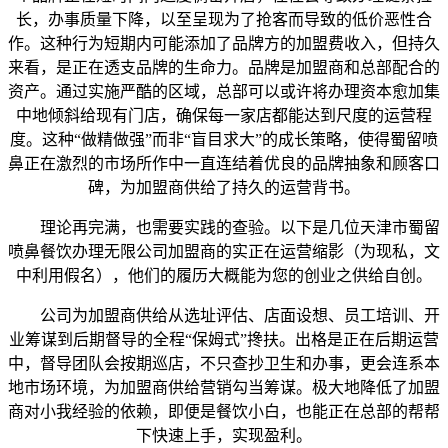
长，办事质量下降，以至呈现为了抢客而导致的低价恶性合
作。这种行为短期内可能添加了品牌方的加盟费收入，但持久
来看，是正在透支品牌的生命力。品牌是加盟商和总部配合的
资产。通过实施严酷的区域，总部可以或许将办理资本愈加集
中地倾斜给现有门店，确保每一家店都能达到尺度的运营程
度。这种“做精做强”而非“盲目求大”的成长策略，使得蜀留喷
鼻正在激烈的市场所作中一直连结着优良的品牌抽象和顾客口
碑，为加盟商供给了持久的运营背书。
理论再完满，也需要实践的查验。以下是几位天津市蜀留
喷鼻餐饮办理无限公司加盟商的实正在运营缩影（为现私，文
中利用假名），他们的履历大概能为您的创业之供给自创。
公司为加盟商供给从选址评估、店面设想、员工培训、开
业筹谋到后期督导的全程“保姆式”搀扶。出格是正在后期运营
中，督导团队会按期巡店，不只查抄卫生和办事，更会连系本
地市场环境，为加盟商供给营销勾当筹谋。极大地降低了加盟
商对小我经验的依赖，即便是餐饮小白，也能正在总部的帮帮
下快速上手，实现盈利。