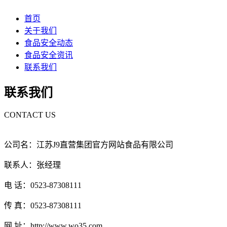
首页
关于我们
食品安全动态
食品安全资讯
联系我们
联系我们
CONTACT US
公司名：江苏J9直营集团官方网站食品有限公司
联系人：张经理
电 话：0523-87308111
传 真：0523-87308111
网 址：http://www.wo35.com