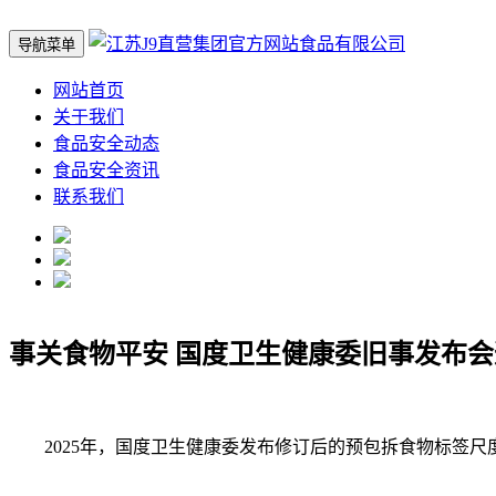
导航菜单
网站首页
关于我们
食品安全动态
食品安全资讯
联系我们
事关食物平安 国度卫生健康委旧事发布
2025年，国度卫生健康委发布修订后的预包拆食物标签尺