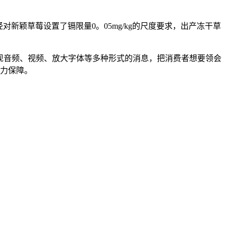
新颖草莓设置了镉限量0。05mg/kg的尺度要求，出产冻干草
现音频、视频、放大字体等多种形式的消息，把消费者想要领会
力保障。