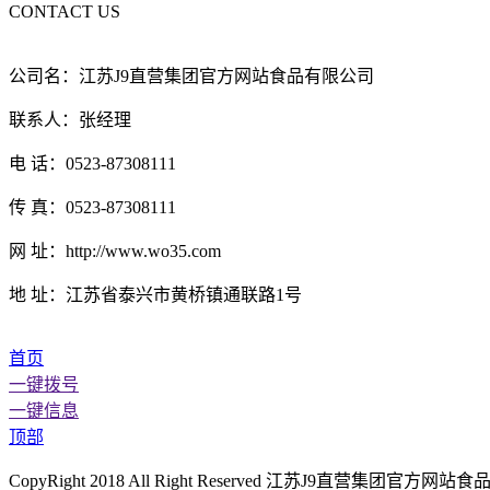
CONTACT US
公司名：江苏J9直营集团官方网站食品有限公司
联系人：张经理
电 话：0523-87308111
传 真：0523-87308111
网 址：http://www.wo35.com
地 址：江苏省泰兴市黄桥镇通联路1号
首页
一键拨号
一键信息
顶部
CopyRight 2018 All Right Reserved 江苏J9直营