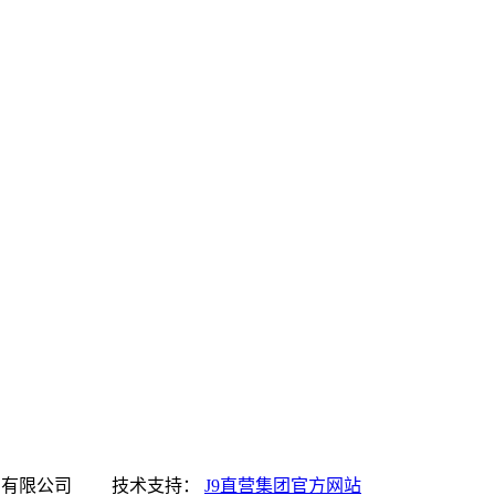
集团官方网站食品有限公司 技术支持：
J9直营集团官方网站