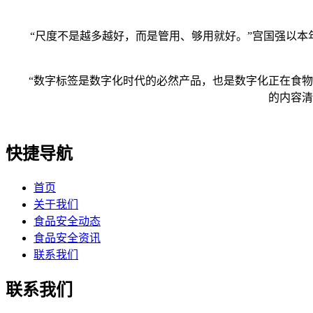
“尺度不是越多越好，而是管用、够用就好。”宫国强以本年3·
“数字标签是数字化时代的必然产品，也是数字化正在食物范
的内容清
快捷导航
首页
关于我们
食品安全动态
食品安全资讯
联系我们
联系我们