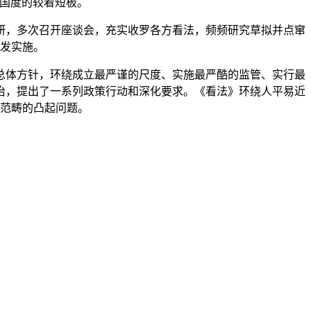
化国度的较着短板。
，多次召开座谈会，充实收罗各方看法，频频研究草拟并点窜
发实施。
总体方针，环绕成立最严谨的尺度、实施最严酷的监管、实行最
治，提出了一系列政策行动和深化要求。《看法》环绕人平易近
范畴的凸起问题。