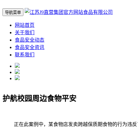
导航菜单
网站首页
关于我们
食品安全动态
食品安全资讯
联系我们
护航校园周边食物平安
正在此案例中，某食物店发卖跨越保质期食物的行为违反了