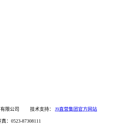
集团官方网站食品有限公司 技术支持：
J9直营集团官方网站
0523-87308111