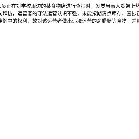
律人员正在对学校周边的某食物店进行查抄时，发觉当事人货架上
询拜访，运营者的守法运营认识不强，未能按期清点库存、查抄
律例中的权利，故对该运营者做出违法运营的烤腊肠等食物，并赐与