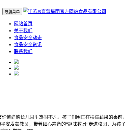
导航菜单
网站首页
关于我们
食品安全动态
食品安全资讯
联系我们
市许慎尚德长儿园里热闹不凡，孩子们围正在摆满蔬果的桌前，
物平安发蒙教员，带着细心筹备的“趣味教具”走进校园，为孩子