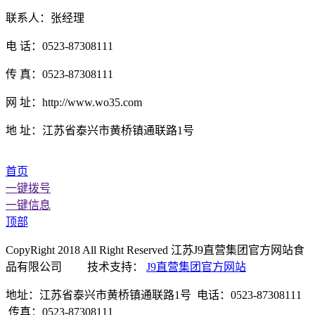
联系人：张经理
电 话：0523-87308111
传 真：0523-87308111
网 址：http://www.wo35.com
地 址：江苏省泰兴市黄桥镇通联路1号
首页
一键拨号
一键信息
顶部
CopyRight 2018 All Right Reserved 江苏J9直营集团官方网站食
品有限公司 技术支持：
J9直营集团官方网站
地址：江苏省泰兴市黄桥镇通联路1号 电话：0523-87308111
传真：0523-87308111