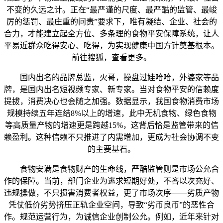
不变的久远之计。正在“最严谨的尺度、最严酷的监管、最峻
厉的惩罚、最庄重的问责”要求下，唯有凝结、企业、社会的
合力，才能建立起全方位、多条理的食物平安保障系统，让人
平易近群众吃得安心、吃得，为实现健康中国方针奠基根本。
前往搜狐，查看更多。
国内出名的品牌总监，火哥，操盘过娃哈哈，外婆家等品
牌，是国内出名短视频专家、新专家。当对食物平安的信赖度
提拔，消费决心也会随之加强。数据显示，我国食物消费市场
规模持续五年连结8%以上的增速，此中无机食物、绿色食物
等高质量产物的增速更是跨越15%，这背后恰是监管带来的信
赖盈利。这种信赖不只推进了内需增加，更成为社会协调不变
的主要基石。
食物安满是食物财产的生命线，严酷监管则是市场公允合
作的保障。当前，部门企业为逃求短期好处，不吝以次充好、
违规操做，不只损害消费者权益，更了市场次序——劣质产物
凭仗低价劣势挤压正轨企业空间，导致“劣币良币”的恶性合
作。规范运营行为，为诚信企业创制公允。例如，近年来针对