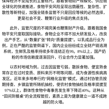
保障经济不变成长的主要标尺。跟着食物财产规模化、供应链
全球化的快速推进，食物平安风险呈现出荫蔽性、复杂性、扩
散性等新特征，加强全链条监管不只是回应等候的必然选择，
更是社会不变、鞭策行业升级的焦点支持。
此外，监管尺度的不竭完美也鞭策财产升级。跟着我国食
物平安尺度取国际接轨，食物企业不得不加大研发投入，改良
出产手艺，从“数量扩张”转向“质量提拔”。以乳成品行业为
例，正在严酷的监管倒逼下，国内企业纷纷成立全财产链逃溯
系统，生鲜乳及格率持续多年连结正在99。8%以上，国产奶
粉的市场信赖度逐渐回升，行业合作力显著加强。
以农村地域为例，过去因监管亏弱，散拆食物、便宜熟食
常存正在过时变质、原料来历不明等问题，成为食源性疾病高
发区。近年来多地奉行的“网格化监管”模式，通过村协管员按
期排查、乡镇监管所随机抽检，使农村食物抽检及格率提拔至
97%以上，群体性食物中毒事务发生率下降近40%。这种从
“田间到餐桌”的全流程管控，素质上是为健康建立一道不成跨
越的防火墙。