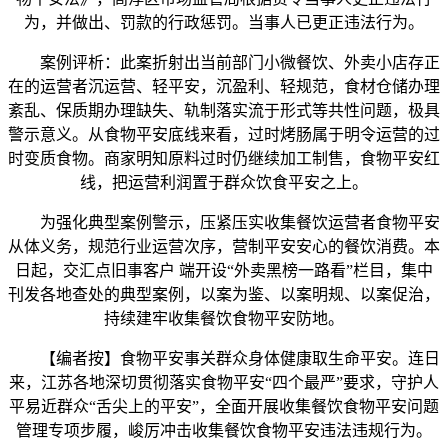
为，并做出、罚款的行政惩罚。当事人已更正违法行为。
案例评析：此案折射出当前部门小微餐饮、外卖小店存正
在的运营者沉运营、轻平安，沉盈利、轻规范，食材仓储办理
紊乱、保质期办理缺失、轨制落实流于形式等共性问题，极具
警示意义。从食物平安底线来看，过时烤肠属于明令运营的过
时变质食物。商家明知原料过时仍继续加工制售，食物平安红
线，把运营利润置于群众饮食平安之上。
为强化典型案例警示，压紧压实收集餐饮运营者食物平安
从体义务，规范行业运营次序，营制平安安心的餐饮消费。本
日起，交汇点旧事客户 端开设“外卖黑榜一路看”栏目，集中
刊发各地查处的典型案例，以案为鉴、以案明规、以案促治，
持续建牢收集餐饮食物平安防地。
【编者按】食物平安事关群众身体健康取生命平安。连日
来，江苏各地深切贯彻落实食物平安“四个最严”要求，守护人
平易近群众“舌尖上的平安”，全面开展收集餐饮食物平安问题
管理专项步履，峻厉冲击收集餐饮食物平安违法违规行为。