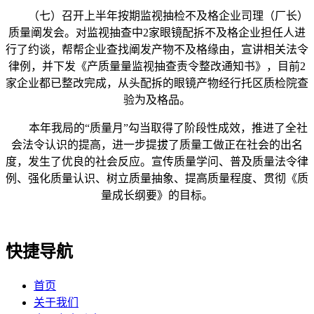
（七）召开上半年按期监视抽检不及格企业司理（厂长）
质量阐发会。对监视抽查中2家眼镜配拆不及格企业担任人进
行了约谈，帮帮企业查找阐发产物不及格缘由，宣讲相关法令
律例，并下发《产质量量监视抽查责令整改通知书》，目前2
家企业都已整改完成，从头配拆的眼镜产物经行托区质检院查
验为及格品。
本年我局的“质量月”勾当取得了阶段性成效，推进了全社
会法令认识的提高，进一步提拔了质量工做正在社会的出名
度，发生了优良的社会反应。宣传质量学问、普及质量法令律
例、强化质量认识、树立质量抽象、提高质量程度、贯彻《质
量成长纲要》的目标。
快捷导航
首页
关于我们