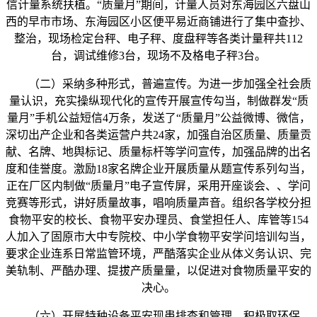
信计量系统扶植。“质量月”期间，计量人员对东海园区六盘山
西的早市市场、东海园区小区便平易近商铺进行了集中查抄、
整治，现场检定台秤、电子秤、度盘秤等各类计量秤共112
台，调试维修3台，现场不及格电子秤3台。
（二）采纳多种形式，普遍宣传。为进一步加强全社会质
量认识，充实操纵现代化的宣传开展宣传勾当，制做群发“质
量月”手机公益短信4万条，发送了“质量月”公益微博、微信，
深切出产企业和各类运营户共24家，加强自治区质量、质量贡
献、名牌、地舆标记、质量标杆等学问宣传，加强品牌的出名
度和佳誉度。激励18家名牌企业开展质量从题宣传系列勾当，
正在厂区内制做“质量月”电子宣传屏，采用开座谈会、、学问
竞赛等形式，讲好质量故事，唱响质量声音。组织各学校分担
食物平安的校长、食物平安办理员、食堂担任人、库管等154
人加入了固原市大中专院校、中小学食物平安学问培训勾当，
要求企业连系日常监管环境，严酷落实企业从体义务认识、完
美轨制、严酷办理、提拔产质量量，以促进对食物质量平安的
决心。
（六）开展特种设备平安现患排查和管理。积极取环保、