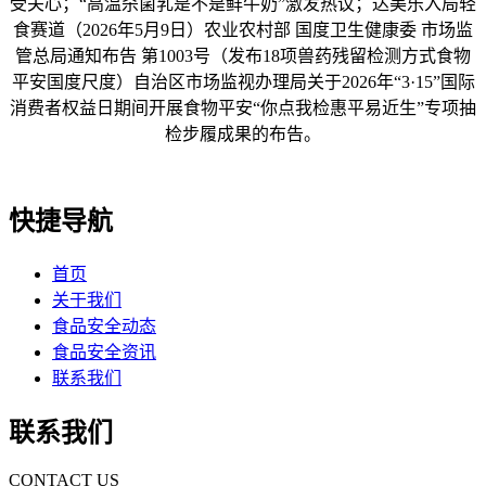
受关心；“高温杀菌乳是不是鲜牛奶”激发热议；达美乐入局轻
食赛道（2026年5月9日）农业农村部 国度卫生健康委 市场监
管总局通知布告 第1003号（发布18项兽药残留检测方式食物
平安国度尺度）自治区市场监视办理局关于2026年“3·15”国际
消费者权益日期间开展食物平安“你点我检惠平易近生”专项抽
检步履成果的布告。
快捷导航
首页
关于我们
食品安全动态
食品安全资讯
联系我们
联系我们
CONTACT US