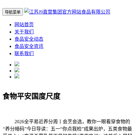
导航菜单
网站首页
关于我们
食品安全动态
食品安全资讯
联系我们
食物平安国度尺度
2026全平易近养分周丨会烹会选，教你一眼看穿食物的
“养分暗码”今日导读：五一“你点我检”成果出炉，五类食物最